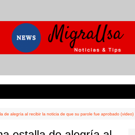
la de alegría al recibir la noticia de que su parole fue aprobado (video)
na estalla de alegría al