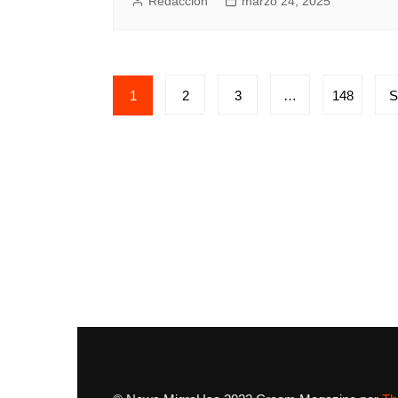
Redacción
marzo 24, 2025
Posts
1
2
3
…
148
S
pagination