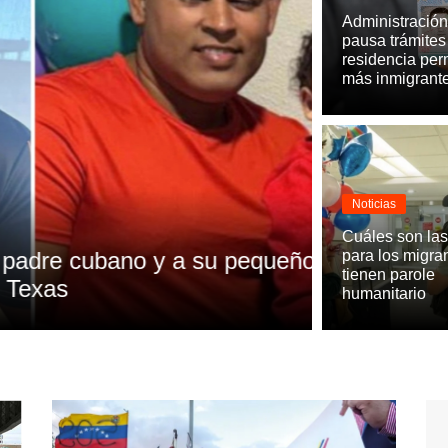
Administració
pausa trámites
residencia pe
más inmigrant
Noticias
Noticias
Cuáles son la
adre cubano y a su pequeño
Gobierno d
para los migra
tienen parole
xas
cubanos qu
humanitario