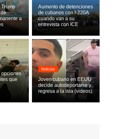
n Trump
Aumento de detenciones
 de
de cubanos con I-220A
rmanente a
cuando van a su
es
entrevista con ICE
Noticias
s opciones
e Trump comienza a cancelar parole a
ntes que
Joven cubano en EEUU
decide autodeportarse y
e entraron por CBP One (videos)
regresa a la isla (videos)