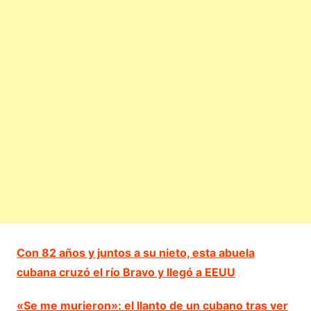
Con 82 años y juntos a su nieto, esta abuela
cubana cruzó el río Bravo y llegó a EEUU
«Se me murieron»: el llanto de un cubano tras ver