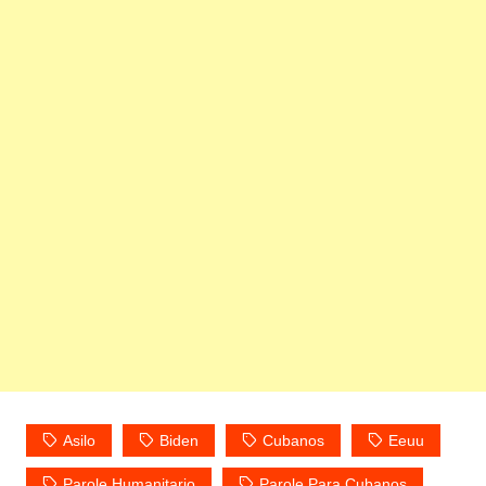
Asilo
Biden
Cubanos
Eeuu
Parole Humanitario
Parole Para Cubanos