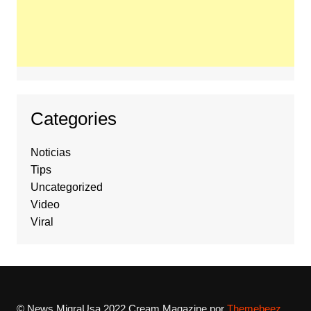
Categories
Noticias
Tips
Uncategorized
Video
Viral
© News MigraUsa 2022
Cream Magazine por
Themebeez