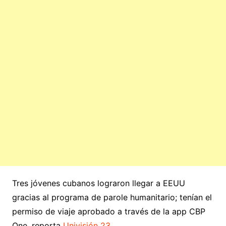
Tres jóvenes cubanos lograron llegar a EEUU
gracias al programa de parole humanitario; tenían el
permiso de viaje aprobado a través de la app CBP
One, reporta
Univisión 23
.