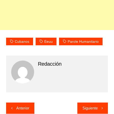
Cubanos
Eeuu
Parole Humanitario
Redacción
Navegación
Anterior
Siguiente