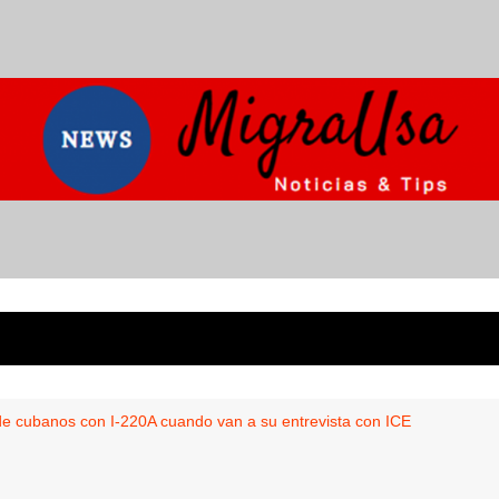
e cubanos con I-220A cuando van a su entrevista con ICE