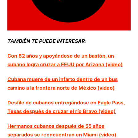
TAMBIÉN TE PUEDE INTERESAR:
Con 82 años y apoyándose de un bastón, un
cubano logra cruzar a EEUU por Arizona (video)
Cubana muere de un infarto dentro de un bus
camino a la frontera norte de México (video)
Desfile de cubanos entregándose en Eagle Pass,
Texas después de cruzar el río Bravo (video)
Hermanos cubanos después de 55 años
separados se reencuentran en Miami (video)