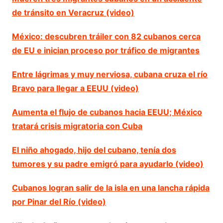
de tránsito en Veracruz (video)
México: descubren tráiler con 82 cubanos cerca
de EU e inician proceso por tráfico de migrantes
Entre lágrimas y muy nerviosa, cubana cruza el río
Bravo para llegar a EEUU (video)
Aumenta el flujo de cubanos hacia EEUU; México
tratará crisis migratoria con Cuba
El niño ahogado, hijo del cubano, tenía dos
tumores y su padre emigró para ayudarlo (video)
Cubanos logran salir de la isla en una lancha rápida
por Pinar del Río (video)