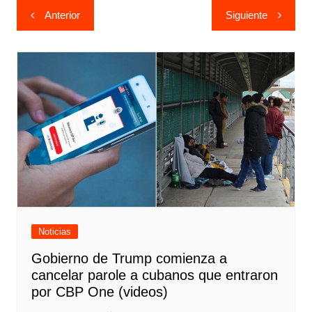
Navegación
Anterior
Siguiente
de
entradas
Noticias
Gobierno de Trump comienza a
cancelar parole a cubanos que entraron
por CBP One (videos)