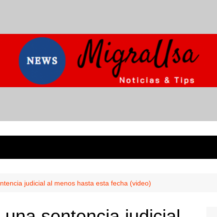
ntencia judicial al menos hasta esta fecha (video)
 una sentencia judicial