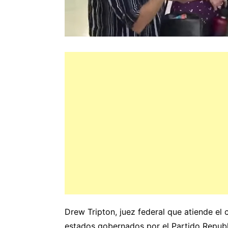
Drew Tripton, juez federal que atiende el 
estados gobernados por el Partido Republ