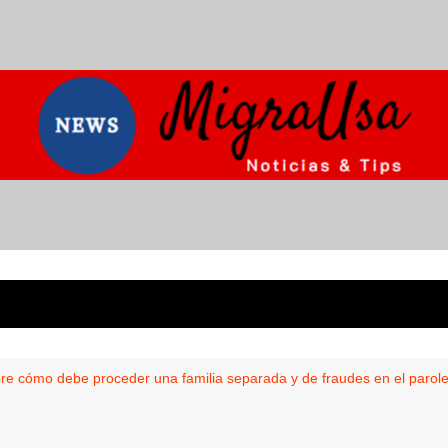
e cómo debe proceder una familia separada y de fraudes en el parol