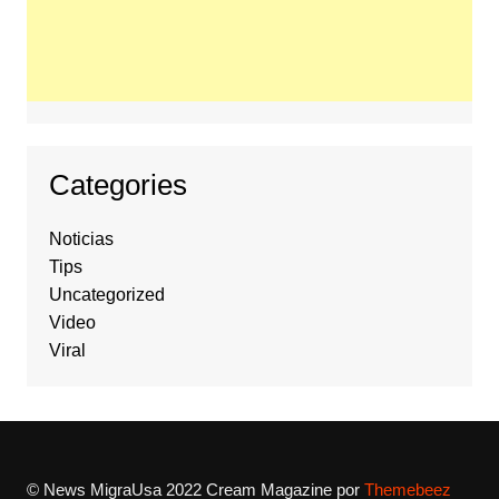
Categories
Noticias
Tips
Uncategorized
Video
Viral
© News MigraUsa 2022
Cream Magazine por
Themebeez