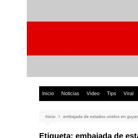
Saltar
al
contenido
Inicio
Noticias
Video
Tips
Viral
Inicio
embajada de estados unidos en guya
Etiqueta:
embajada de est