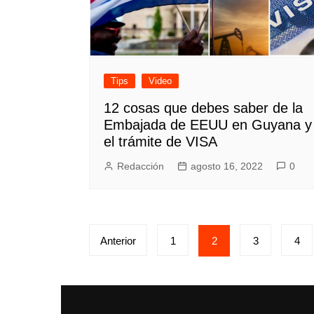
Tips
Video
12 cosas que debes saber de la
Embajada de EEUU en Guyana y
el trámite de VISA
Redacción
agosto 16, 2022
0
Posts
Anterior
1
2
3
4
pagination