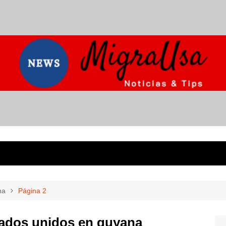
na
Página 2
ados unidos en guyana