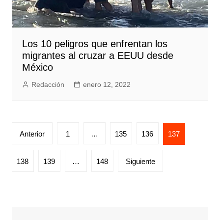
Los 10 peligros que enfrentan los
migrantes al cruzar a EEUU desde
México
Redacción
enero 12, 2022
Posts
Anterior
1
…
135
136
137
pagination
138
139
…
148
Siguiente