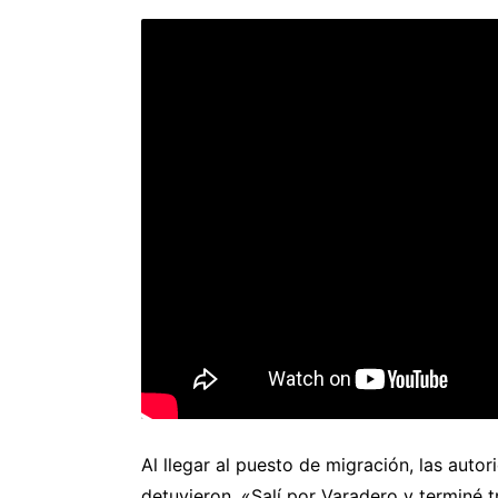
Al llegar al puesto de migración, las autor
detuvieron. «Salí por Varadero y terminé t