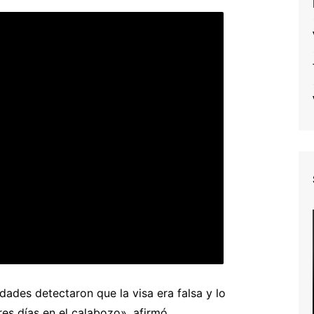
idades detectaron que la visa era falsa y lo
res días en el calabozo», afirmó.