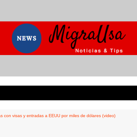
 con visas y entradas a EEUU por miles de dólares (video)