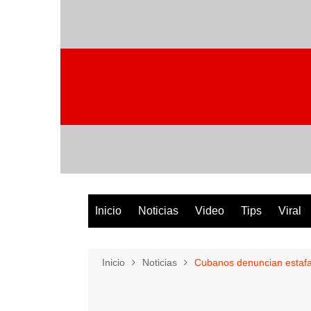
Saltar
al
contenido
Inicio
Noticias
Video
Tips
Viral
Inicio
Noticias
Cubanos denuncian estafas