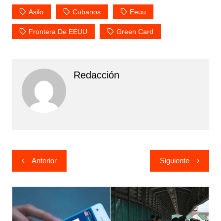
Asilo
Cubanos
Eeuu
Frontera De EEUU
Green Card
Redacción
Navegación
Anterior
Siguiente
de
entradas