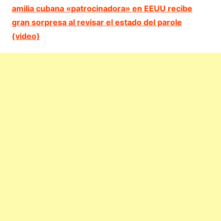
amilia cubana «patrocinadora» en EEUU recibe
gran sorpresa al revisar el estado del parole
(video)