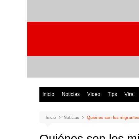
Saltar
al
contenido
Inicio
Noticias
Video
Tips
Viral
Inicio
Noticias
Quiénes son los migrantes
Quiénes son los mi