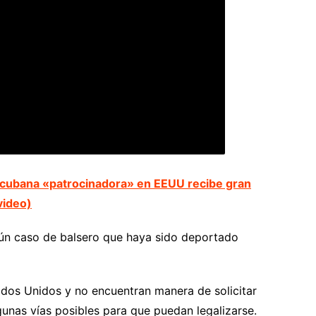
 cubana «patrocinadora» en EEUU recibe gran
video)
ún caso de balsero que haya sido deportado
ados Unidos y no encuentran manera de solicitar
lgunas vías posibles para que puedan legalizarse.