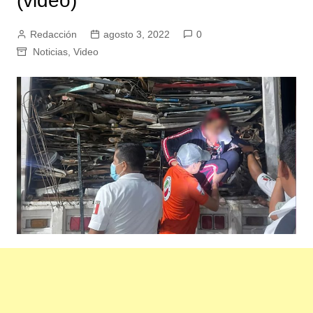
(video)
Redacción
agosto 3, 2022
0
Noticias
,
Video