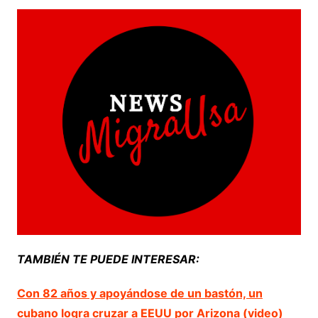
TAMBIÉN TE PUEDE INTERESAR:
Con 82 años y apoyándose de un bastón, un
cubano logra cruzar a EEUU por Arizona (video)