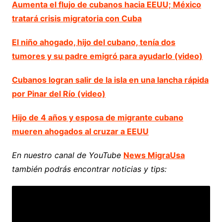
Aumenta el flujo de cubanos hacia EEUU; México
tratará crisis migratoria con Cuba
El niño ahogado, hijo del cubano, tenía dos
tumores y su padre emigró para ayudarlo (video)
Cubanos logran salir de la isla en una lancha rápida
por Pinar del Río (video)
Hijo de 4 años y esposa de migrante cubano
mueren ahogados al cruzar a EEUU
En nuestro canal de YouTube
News MigraUsa
también podrás encontrar noticias y tips: