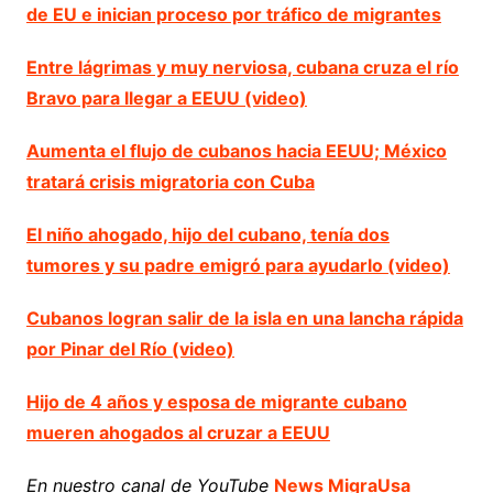
de EU e inician proceso por tráfico de migrantes
Entre lágrimas y muy nerviosa, cubana cruza el río
Bravo para llegar a EEUU (video)
Aumenta el flujo de cubanos hacia EEUU; México
tratará crisis migratoria con Cuba
El niño ahogado, hijo del cubano, tenía dos
tumores y su padre emigró para ayudarlo (video)
Cubanos logran salir de la isla en una lancha rápida
por Pinar del Río (video)
Hijo de 4 años y esposa de migrante cubano
mueren ahogados al cruzar a EEUU
En nuestro canal de YouTube
News MigraUsa