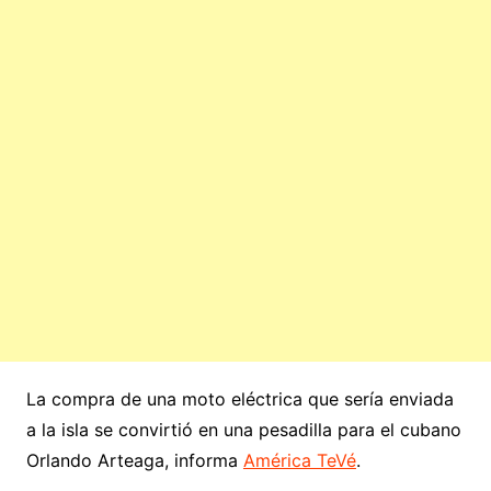
La compra de una moto eléctrica que sería enviada
a la isla se convirtió en una pesadilla para el cubano
Orlando Arteaga, informa
América TeVé
.