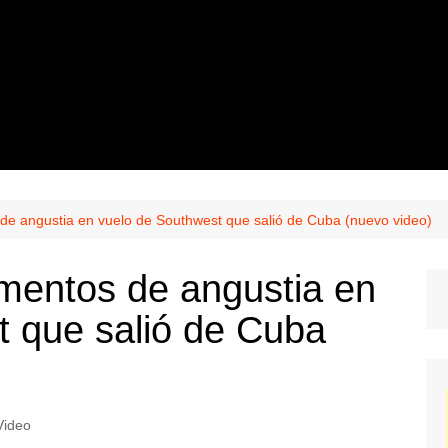
 de angustia en vuelo de Southwest que salió de Cuba (nuevo video)
omentos de angustia en
t que salió de Cuba
Video