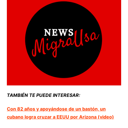
TAMBIÉN TE PUEDE INTERESAR:
Con 82 años y apoyándose de un bastón, un
cubano logra cruzar a EEUU por Arizona (video)