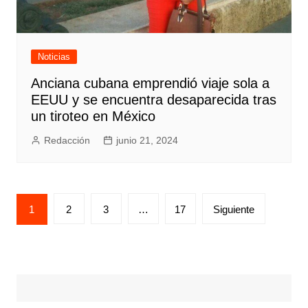
Noticias
Anciana cubana emprendió viaje sola a
EEUU y se encuentra desaparecida tras
un tiroteo en México
Redacción
junio 21, 2024
Posts
1
2
3
…
17
Siguiente
pagination