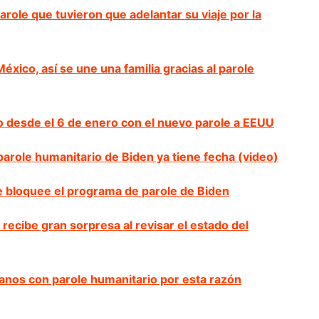
ole que tuvieron que adelantar su viaje por la
éxico, así se une una familia gracias al parole
 desde el 6 de enero con el nuevo parole a EEUU
parole humanitario de Biden ya tiene fecha (video)
e bloquee el programa de parole de Biden
ecibe gran sorpresa al revisar el estado del
anos con parole humanitario por esta razón