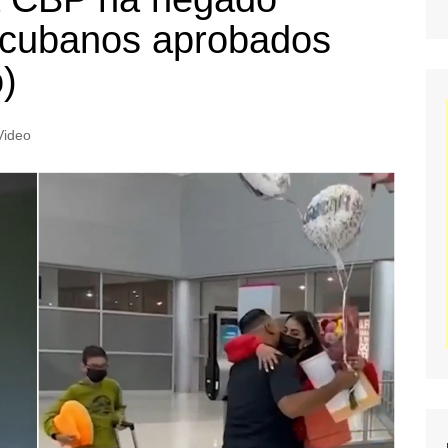
 cubanos aprobados
o)
Video