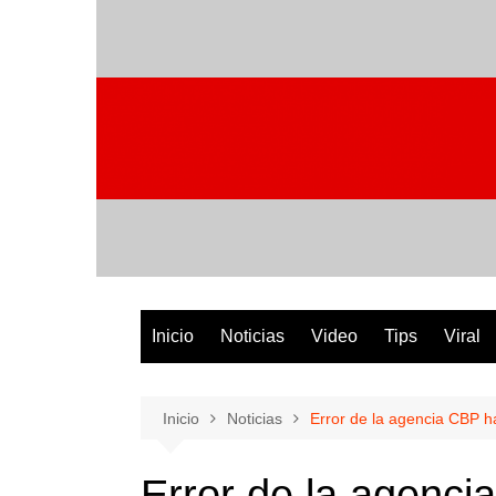
Saltar
al
contenido
Inicio
Noticias
Video
Tips
Viral
Inicio
Noticias
Error de la agencia CBP 
Error de la agenc