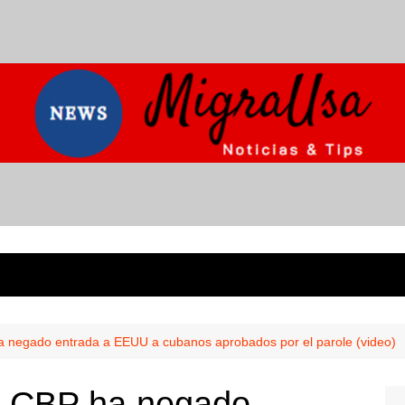
ha negado entrada a EEUU a cubanos aprobados por el parole (video)
ia CBP ha negado