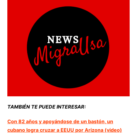
TAMBIÉN TE PUEDE INTERESAR:
Con 82 años y apoyándose de un bastón, un
cubano logra cruzar a EEUU por Arizona (video)