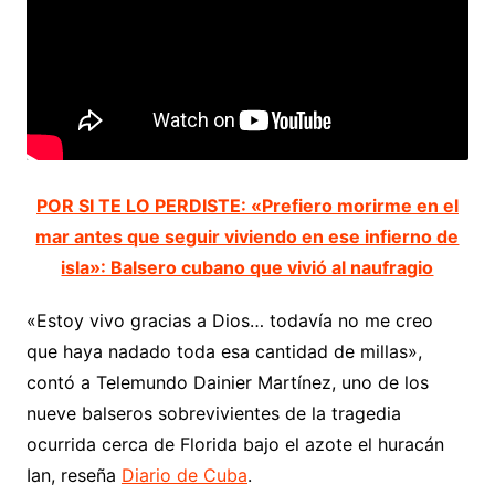
POR SI TE LO PERDISTE: «Prefiero morirme en el
mar antes que seguir viviendo en ese infierno de
isla»: Balsero cubano que vivió al naufragio
«Estoy vivo gracias a Dios… todavía no me creo
que haya nadado toda esa cantidad de millas»,
contó a Telemundo Dainier Martínez, uno de los
nueve balseros sobrevivientes de la tragedia
ocurrida cerca de Florida bajo el azote el huracán
Ian, reseña
Diario de Cuba
.