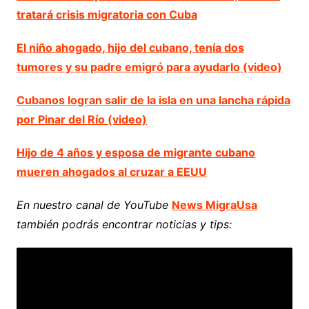
tratará crisis migratoria con Cuba
El niño ahogado, hijo del cubano, tenía dos
tumores y su padre emigró para ayudarlo (video)
Cubanos logran salir de la isla en una lancha rápida
por Pinar del Río (video)
Hijo de 4 años y esposa de migrante cubano
mueren ahogados al cruzar a EEUU
En nuestro canal de YouTube
News MigraUsa
también podrás encontrar noticias y tips: