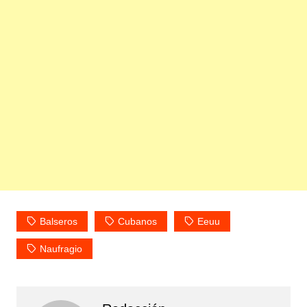
Balseros
Cubanos
Eeuu
Naufragio