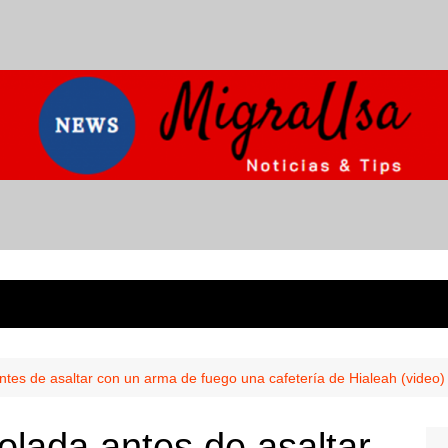
tes de asaltar con un arma de fuego una cafetería de Hialeah (video)
lada antes de asaltar