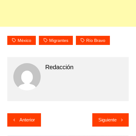
México
Migrantes
Río Bravo
Redacción
Navegación
Anterior
Siguiente
de