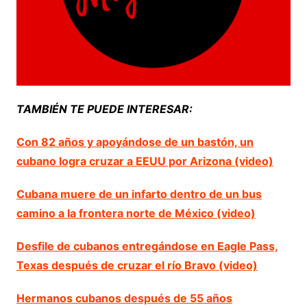
TAMBIÉN TE PUEDE INTERESAR:
Con 82 años y apoyándose de un bastón, un
cubano logra cruzar a EEUU por Arizona (video)
Cubana muere de un infarto dentro de un bus
camino a la frontera norte de México (video)
Desfile de cubanos entregándose en Eagle Pass,
Texas después de cruzar el río Bravo (video)
Hermanos cubanos después de 55 años