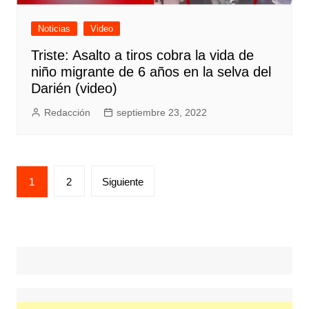
Noticias
Video
Triste: Asalto a tiros cobra la vida de
niño migrante de 6 años en la selva del
Darién (video)
Redacción
septiembre 23, 2022
Posts
1
2
Siguiente
pagination