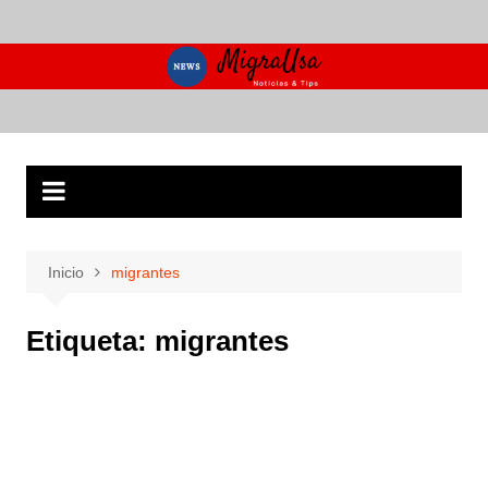
Saltar
al
contenido
Inicio
migrantes
Etiqueta:
migrantes