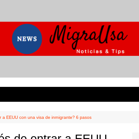
r a EEUU con una visa de inmigrante? 6 pasos
és de entrar a EEUU