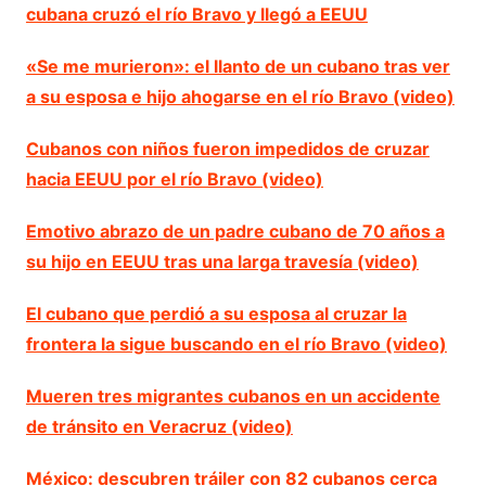
cubana cruzó el río Bravo y llegó a EEUU
«Se me murieron»: el llanto de un cubano tras ver
a su esposa e hijo ahogarse en el río Bravo (video)
Cubanos con niños fueron impedidos de cruzar
hacia EEUU por el río Bravo (video)
Emotivo abrazo de un padre cubano de 70 años a
su hijo en EEUU tras una larga travesía (video)
El cubano que perdió a su esposa al cruzar la
frontera la sigue buscando en el río Bravo (video)
Mueren tres migrantes cubanos en un accidente
de tránsito en Veracruz (video)
México: descubren tráiler con 82 cubanos cerca