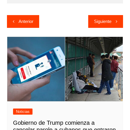
Navegación
Anterior
Siguiente
de
entradas
Noticias
Gobierno de Trump comienza a
cancelar parole a cubanos que entraron