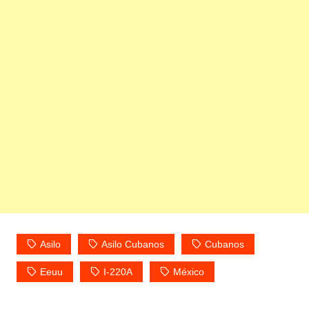
Asilo
Asilo Cubanos
Cubanos
Eeuu
I-220A
México