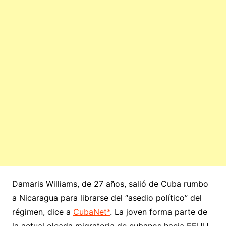
Damaris Williams, de 27 años, salió de Cuba rumbo
a Nicaragua para librarse del “asedio político” del
régimen, dice a
CubaNet*
. La joven forma parte de
la actual oleada migratoria de cubanos hacia EEUU,