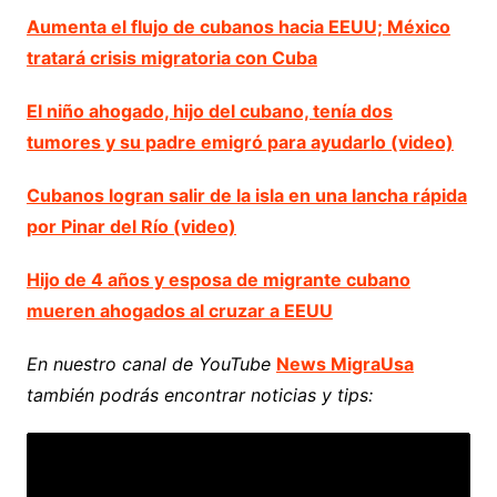
Aumenta el flujo de cubanos hacia EEUU; México
tratará crisis migratoria con Cuba
El niño ahogado, hijo del cubano, tenía dos
tumores y su padre emigró para ayudarlo (video)
Cubanos logran salir de la isla en una lancha rápida
por Pinar del Río (video)
Hijo de 4 años y esposa de migrante cubano
mueren ahogados al cruzar a EEUU
En nuestro canal de YouTube
News MigraUsa
también podrás encontrar noticias y tips: