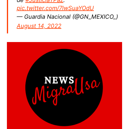
pic.twitter.com/7lwSuaYOdU
— Guardia Nacional (@GN_MEXICO_)
August 14, 2022