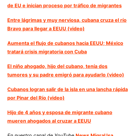
de EU e inician proceso por tráfico de migrantes
Entre lágrimas y muy nerviosa, cubana cruza el río
Bravo para llegar a EEUU (video)
Aumenta el flujo de cubanos hacia EEUU; México
tratará crisis migratoria con Cuba
El niño ahogado, hijo del cubano, tenía dos
tumores y su padre emigró para ayudarlo (video)
Cubanos logran salir de la isla en una lancha rápida
por Pinar del Río (video)
Hijo de 4 años y esposa de migrante cubano
mueren ahogados al cruzar a EEUU
En nuestro canal de YouTube
News MigraUsa