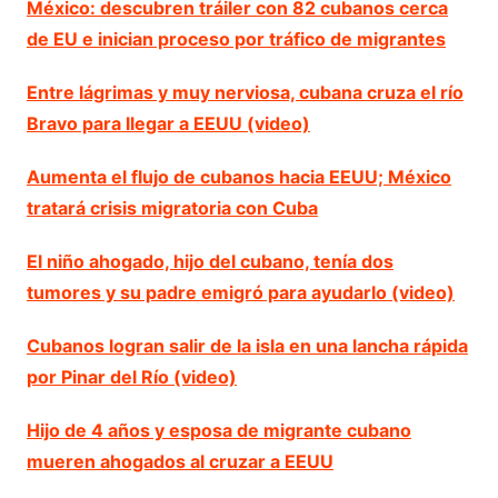
México: descubren tráiler con 82 cubanos cerca
de EU e inician proceso por tráfico de migrantes
Entre lágrimas y muy nerviosa, cubana cruza el río
Bravo para llegar a EEUU (video)
Aumenta el flujo de cubanos hacia EEUU; México
tratará crisis migratoria con Cuba
El niño ahogado, hijo del cubano, tenía dos
tumores y su padre emigró para ayudarlo (video)
Cubanos logran salir de la isla en una lancha rápida
por Pinar del Río (video)
Hijo de 4 años y esposa de migrante cubano
mueren ahogados al cruzar a EEUU