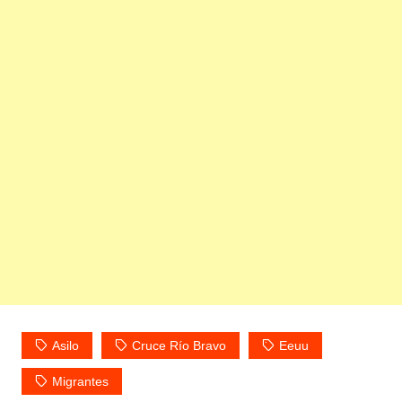
Asilo
Cruce Río Bravo
Eeuu
Migrantes