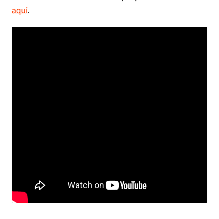
aquí
.