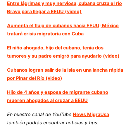
Entre lágrimas y muy nerviosa, cubana cruza el río
Bravo para llegar a EEUU (video)
Aumenta el flujo de cubanos hacia EEUU; México
tratará crisis migratoria con Cuba
El niño ahogado, hijo del cubano, tenía dos
tumores y su padre emigró para ayudarlo (video)
Cubanos logran salir de la isla en una lancha rápida
por Pinar del Río (video)
Hijo de 4 años y esposa de migrante cubano
mueren ahogados al cruzar a EEUU
En nuestro canal de YouTube
News MigraUsa
también podrás encontrar noticias y tips: