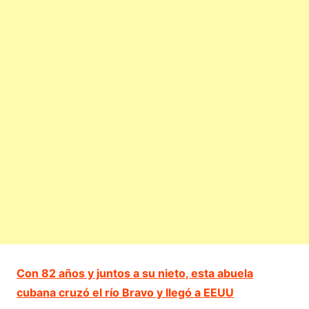
Con 82 años y juntos a su nieto, esta abuela
cubana cruzó el río Bravo y llegó a EEUU