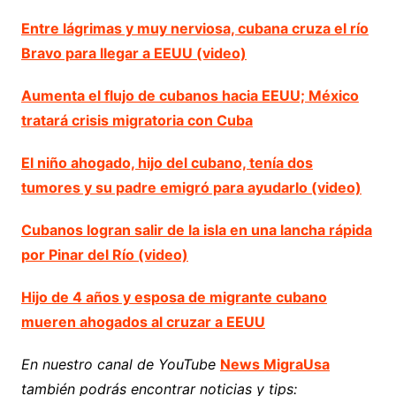
Entre lágrimas y muy nerviosa, cubana cruza el río
Bravo para llegar a EEUU (video)
Aumenta el flujo de cubanos hacia EEUU; México
tratará crisis migratoria con Cuba
El niño ahogado, hijo del cubano, tenía dos
tumores y su padre emigró para ayudarlo (video)
Cubanos logran salir de la isla en una lancha rápida
por Pinar del Río (video)
Hijo de 4 años y esposa de migrante cubano
mueren ahogados al cruzar a EEUU
En nuestro canal de YouTube
News MigraUsa
también podrás encontrar noticias y tips: