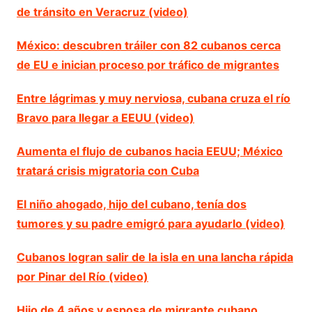
de tránsito en Veracruz (video)
México: descubren tráiler con 82 cubanos cerca
de EU e inician proceso por tráfico de migrantes
Entre lágrimas y muy nerviosa, cubana cruza el río
Bravo para llegar a EEUU (video)
Aumenta el flujo de cubanos hacia EEUU; México
tratará crisis migratoria con Cuba
El niño ahogado, hijo del cubano, tenía dos
tumores y su padre emigró para ayudarlo (video)
Cubanos logran salir de la isla en una lancha rápida
por Pinar del Río (video)
Hijo de 4 años y esposa de migrante cubano