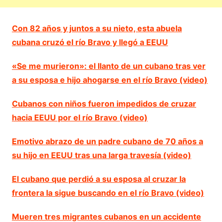
Con 82 años y juntos a su nieto, esta abuela
cubana cruzó el río Bravo y llegó a EEUU
«Se me murieron»: el llanto de un cubano tras ver
a su esposa e hijo ahogarse en el río Bravo (video)
Cubanos con niños fueron impedidos de cruzar
hacia EEUU por el río Bravo (video)
Emotivo abrazo de un padre cubano de 70 años a
su hijo en EEUU tras una larga travesía (video)
El cubano que perdió a su esposa al cruzar la
frontera la sigue buscando en el río Bravo (video)
Mueren tres migrantes cubanos en un accidente