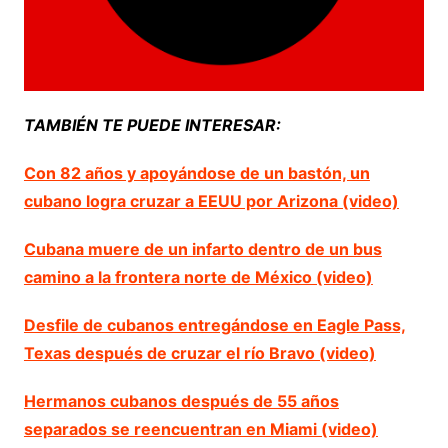
TAMBIÉN TE PUEDE INTERESAR:
Con 82 años y apoyándose de un bastón, un
cubano logra cruzar a EEUU por Arizona (video)
Cubana muere de un infarto dentro de un bus
camino a la frontera norte de México (video)
Desfile de cubanos entregándose en Eagle Pass,
Texas después de cruzar el río Bravo (video)
Hermanos cubanos después de 55 años
separados se reencuentran en Miami (video)