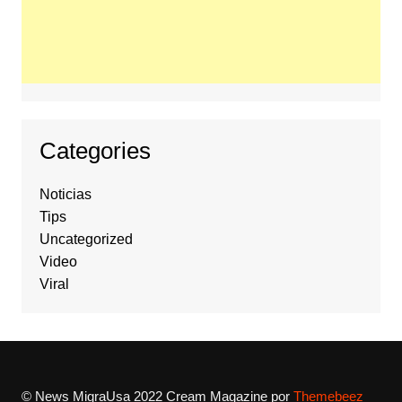
Categories
Noticias
Tips
Uncategorized
Video
Viral
© News MigraUsa 2022
Cream Magazine por
Themebeez