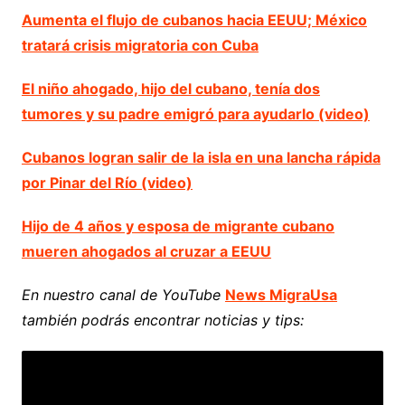
Aumenta el flujo de cubanos hacia EEUU; México
tratará crisis migratoria con Cuba
El niño ahogado, hijo del cubano, tenía dos
tumores y su padre emigró para ayudarlo (video)
Cubanos logran salir de la isla en una lancha rápida
por Pinar del Río (video)
Hijo de 4 años y esposa de migrante cubano
mueren ahogados al cruzar a EEUU
En nuestro canal de YouTube
News MigraUsa
también podrás encontrar noticias y tips: