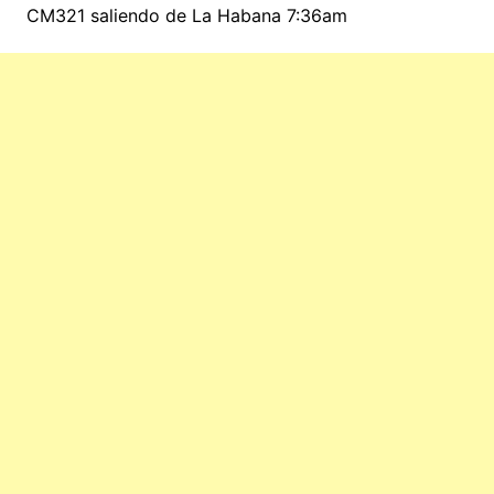
CM321 saliendo de La Habana 7:36am