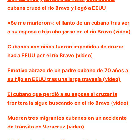
cubana cruzó el río Bravo y llegó a EEUU
«Se me murieron»: el llanto de un cubano tras ver
a su esposa e hijo ahogarse en el río Bravo (video)
Cubanos con niños fueron impedidos de cruzar
hacia EEUU por el río Bravo (video)
Emotivo abrazo de un padre cubano de 70 años a
su hijo en EEUU tras una larga travesía (video)
El cubano que perdió a su esposa al cruzar la
frontera la sigue buscando en el río Bravo (video)
Mueren tres migrantes cubanos en un accidente
de tránsito en Veracruz (video)