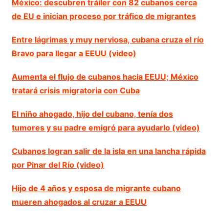
México: descubren tráiler con 82 cubanos cerca
de EU e inician proceso por tráfico de migrantes
Entre lágrimas y muy nerviosa, cubana cruza el río
Bravo para llegar a EEUU (video)
Aumenta el flujo de cubanos hacia EEUU; México
tratará crisis migratoria con Cuba
El niño ahogado, hijo del cubano, tenía dos
tumores y su padre emigró para ayudarlo (video)
Cubanos logran salir de la isla en una lancha rápida
por Pinar del Río (video)
Hijo de 4 años y esposa de migrante cubano
mueren ahogados al cruzar a EEUU