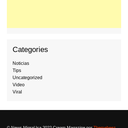
Categories
Noticias
Tips
Uncategorized
Video
Viral
© News MigraUsa 2022
Cream Magazine por
Themebeez