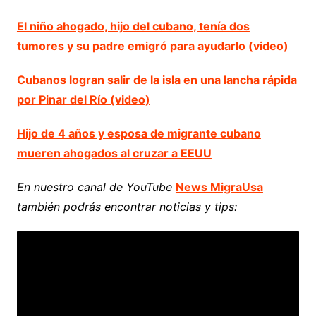
El niño ahogado, hijo del cubano, tenía dos
tumores y su padre emigró para ayudarlo (video)
Cubanos logran salir de la isla en una lancha rápida
por Pinar del Río (video)
Hijo de 4 años y esposa de migrante cubano
mueren ahogados al cruzar a EEUU
En nuestro canal de YouTube
News MigraUsa
también podrás encontrar noticias y tips: