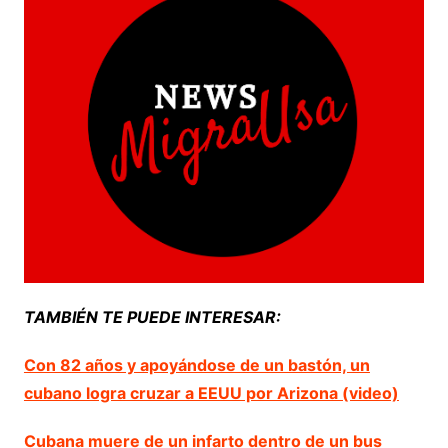
TAMBIÉN TE PUEDE INTERESAR:
Con 82 años y apoyándose de un bastón, un
cubano logra cruzar a EEUU por Arizona (video)
Cubana muere de un infarto dentro de un bus