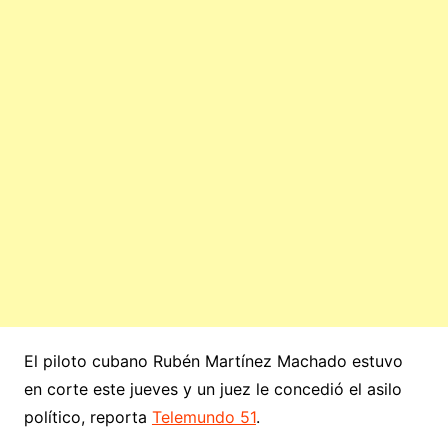
El piloto cubano Rubén Martínez Machado estuvo
en corte este jueves y un juez le concedió el asilo
político, reporta
Telemundo 51
.