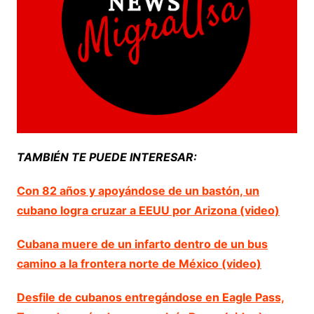
TAMBIÉN TE PUEDE INTERESAR:
Con 82 años y apoyándose de un bastón, un
cubano logra cruzar a EEUU por Arizona (video)
Cubana muere de un infarto dentro de un bus
camino a la frontera norte de México (video)
Desfile de cubanos entregándose en Eagle Pass,