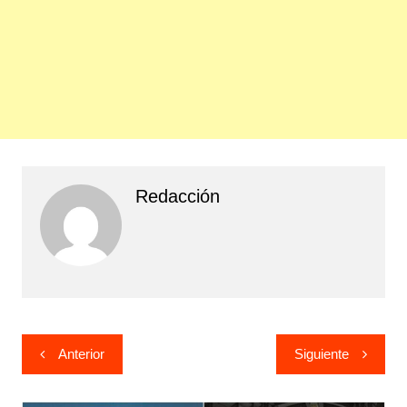
Redacción
Navegación
Anterior
Siguiente
de
entradas