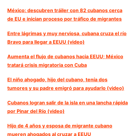
México: descubren tráiler con 82 cubanos cerca
de EU e inician proceso por tráfico de migrantes
Entre lágrimas y muy nerviosa, cubana cruza el río
Bravo para llegar a EEUU (video)
Aumenta el flujo de cubanos hacia EEUU; México
tratará crisis migratoria con Cuba
El niño ahogado, hijo del cubano, tenía dos
tumores y su padre emigró para ayudarlo (video)
Cubanos logran salir de la isla en una lancha rápida
por Pinar del Río (video)
Hijo de 4 años y esposa de migrante cubano
mueren ahogados al cruzar a EEUU