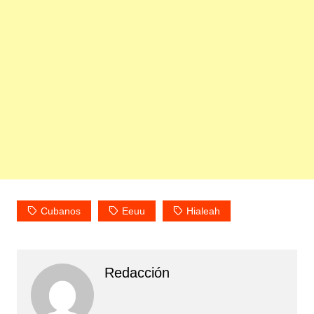
Cubanos
Eeuu
Hialeah
Redacción