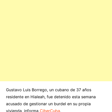
Gustavo Luis Borrego, un cubano de 37 años
residente en Hialeah, fue detenido esta semana
acusado de gestionar un burdel en su propia
vivienda, informa
CiberCuba
.