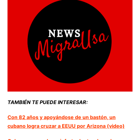
TAMBIÉN TE PUEDE INTERESAR:
Con 82 años y apoyándose de un bastón, un
cubano logra cruzar a EEUU por Arizona (video)