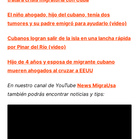
El niño ahogado, hijo del cubano, tenía dos
tumores y su padre emigró para ayudarlo (video)
Cubanos logran salir de la isla en una lancha rápida
por Pinar del Río (video)
Hijo de 4 años y esposa de migrante cubano
mueren ahogados al cruzar a EEUU
En nuestro canal de YouTube
News MigraUsa
también podrás encontrar noticias y tips: