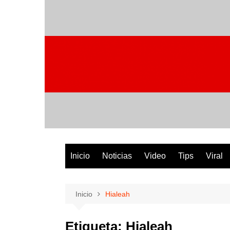
Saltar
al
contenido
Inicio
Noticias
Video
Tips
Viral
Inicio
Hialeah
Etiqueta:
Hialeah