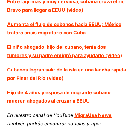
Entre lágrimas y muy nerviosa, cubana cruza el río
Bravo para llegar a EEUU (video)
Aumenta el flujo de cubanos hacia EEUU; México
tratará crisis migratoria con Cuba
El niño ahogado, hijo del cubano, tenía dos
tumores y su padre emigró para ayudarlo (video)
Cubanos logran salir de la isla en una lancha rápida
por Pinar del Río (video)
Hijo de 4 años y esposa de migrante cubano
mueren ahogados al cruzar a EEUU
En nuestro canal de YouTube
MigraUsa News
también podrás encontrar noticias y tips: