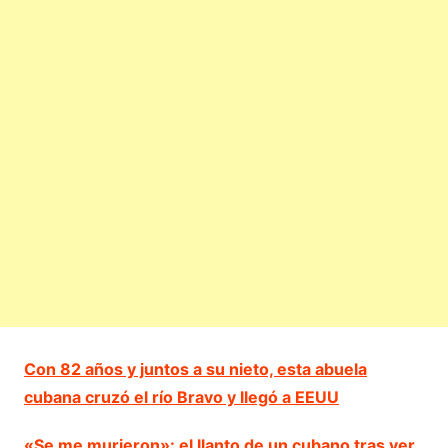
Con 82 años y juntos a su nieto, esta abuela
cubana cruzó el río Bravo y llegó a EEUU
«Se me murieron»: el llanto de un cubano tras ver