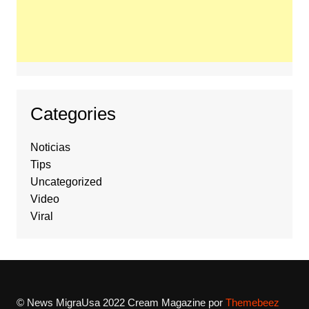
Categories
Noticias
Tips
Uncategorized
Video
Viral
© News MigraUsa 2022
Cream Magazine por
Themebeez