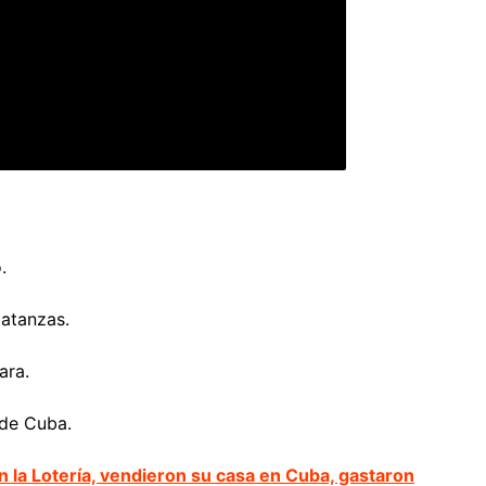
.
atanzas.
ara.
 de Cuba.
 la Lotería, vendieron su casa en Cuba, gastaron