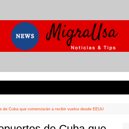
os de Cuba que comenzarán a recibir vuelos desde EEUU
ropuertos de Cuba que