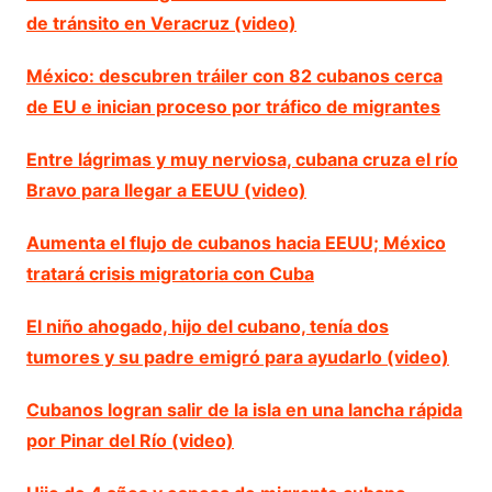
de tránsito en Veracruz (video)
México: descubren tráiler con 82 cubanos cerca
de EU e inician proceso por tráfico de migrantes
Entre lágrimas y muy nerviosa, cubana cruza el río
Bravo para llegar a EEUU (video)
Aumenta el flujo de cubanos hacia EEUU; México
tratará crisis migratoria con Cuba
El niño ahogado, hijo del cubano, tenía dos
tumores y su padre emigró para ayudarlo (video)
Cubanos logran salir de la isla en una lancha rápida
por Pinar del Río (video)