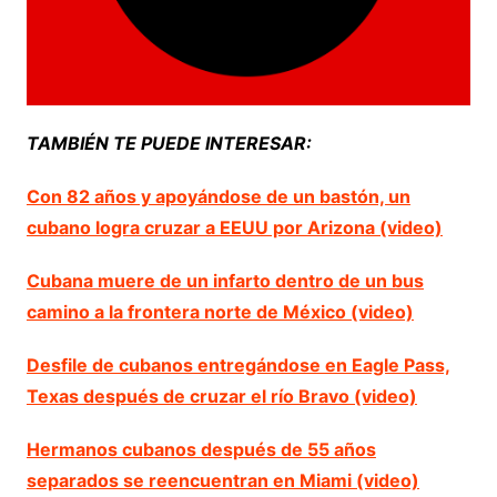
TAMBIÉN TE PUEDE INTERESAR:
Con 82 años y apoyándose de un bastón, un
cubano logra cruzar a EEUU por Arizona (video)
Cubana muere de un infarto dentro de un bus
camino a la frontera norte de México (video)
Desfile de cubanos entregándose en Eagle Pass,
Texas después de cruzar el río Bravo (video)
Hermanos cubanos después de 55 años
separados se reencuentran en Miami (video)