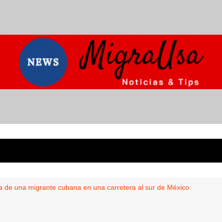
a de una migrante cubana en una carretera al sur de México