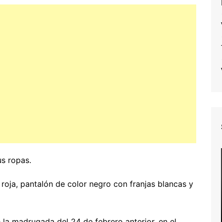
us ropas.
roja, pantalón de color negro con franjas blancas y
e la madrugada del 24 de febrero anterior, en el