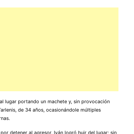
al lugar portando un machete y, sin provocación
Yarlenis, de 34 años, ocasionándole múltiples
rnas.
or detener al agresor, Iván logró huir del lugar; sin