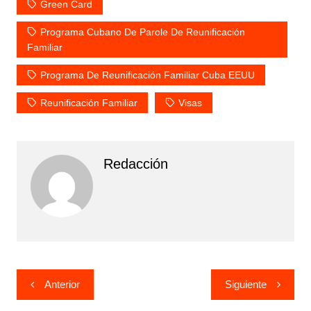
Green Card
Programa Cubano De Parole De Reunificación
Familiar
Programa De Reunificación Familiar Cuba EEUU
Reunificación Familiar
Visas
Redacción
Navegación
Anterior
Siguiente
de